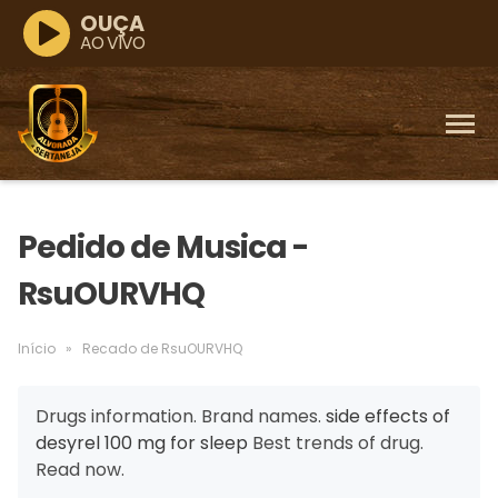
OUÇA
AO VIVO
Pedido de Musica -
RsuOURVHQ
Início
»
Recado de RsuOURVHQ
Drugs information. Brand names.
side effects of
desyrel 100 mg for sleep
Best trends of drug.
Read now.