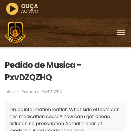
OUÇA
AO VIVO
Pedido de Musica -
PxvDZQZHQ
Início
»
Recado de PxvDZQZHQ
Drugs information leaflet. What side effects can
this medication cause?
how can i get cheap
diflucan no prescription
Actual trends of
medicine. Read information here.