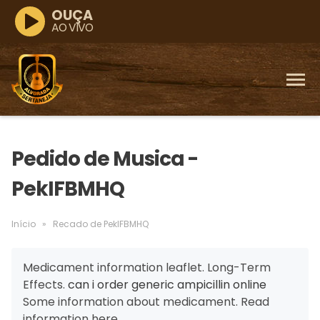
OUÇA
AO VIVO
Pedido de Musica -
PekIFBMHQ
Início
»
Recado de PekIFBMHQ
Medicament information leaflet. Long-Term
Effects.
can i order generic ampicillin online
Some information about medicament. Read
information here.