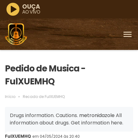
OUÇA
AO VIVO
Pedido de Musica -
FulXUEMHQ
Início
»
Recado de FulXUEMHQ
Drugs information. Cautions.
metronidazole
All
information about drugs. Get information here.
FulXUEMHQ
em 04/05/2024 às 20:40